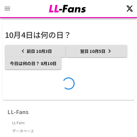
10月4日は何の日？
前日
10
月
3
日
翌日
10
月
5
日
今日は何の日？
8
月
10
日
LL-Fans
LL-Fans
データベース